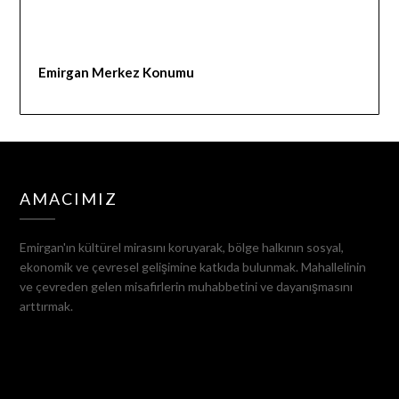
Emirgan Merkez Konumu
AMACIMIZ
Emirgan'ın kültürel mirasını koruyarak, bölge halkının sosyal,
ekonomik ve çevresel gelişimine katkıda bulunmak. Mahallelinin
ve çevreden gelen misafirlerin muhabbetini ve dayanışmasını
arttırmak.