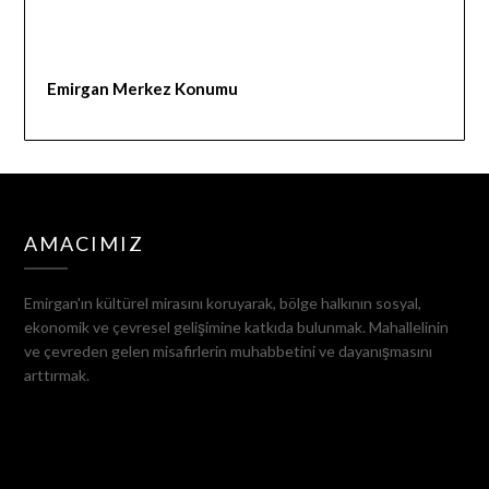
Emirgan Merkez Konumu
AMACIMIZ
Emirgan'ın kültürel mirasını koruyarak, bölge halkının sosyal,
ekonomik ve çevresel gelişimine katkıda bulunmak. Mahallelinin
ve çevreden gelen misafirlerin muhabbetini ve dayanışmasını
arttırmak.