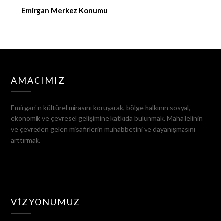
Emirgan Merkez Konumu
AMACIMIZ
Emirgan'ın kültürel mirasını koruyarak, bölge halkının sosyal,
ekonomik ve çevresel gelişimine katkıda bulunmak. Mahallelinin
ve çevreden gelen misafirlerin muhabbetini ve dayanışmasını
arttırmak.
VIZYONUMUZ